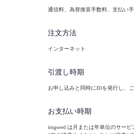
通信料、為替換算手数料、支払い手
注文方法
インターネット
引渡し時期
お申し込みと同時にIDを発行し、
お支払い時期
imgseed は月または年単位の