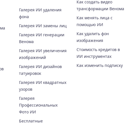
Как создать видео
трансформации Венома
Галерея ИИ удаления
фона
Как менять лица с
помощью ИИ
Галерея ИИ замены лиц
ома
Как удалить фон
Галерея ИИ генерации
изображения
Венома
Стоимость кредитов в
Галерея ИИ увеличения
ИИ инструментах
изображений
Как изменить подписку
Галерея ИИ дизайнов
ов
татуировок
Галерея ИИ квадратных
узоров
Галерея
Профессиональных
Фото ИИ
Бесплатные