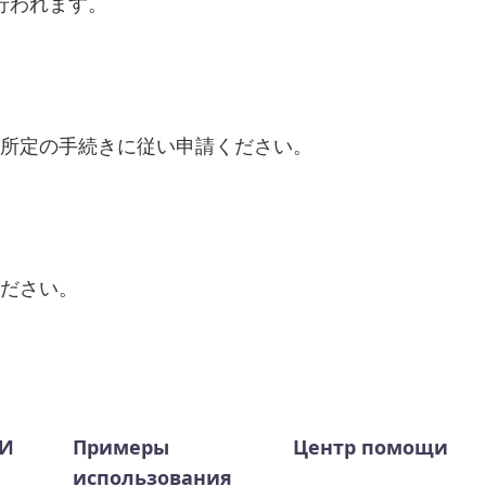
行われます。
所定の手続きに従い申請ください。
ださい。
ИИ
Примеры
Центр помощи
использования