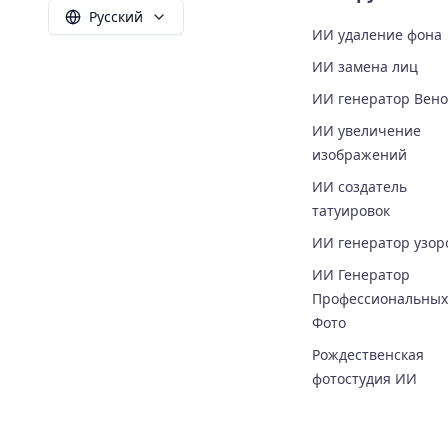
Русский
ИИ удаление фона
ИИ замена лиц
ИИ генератор Вен
ИИ увеличение
изображений
ИИ создатель
татуировок
ИИ генератор узор
ИИ Генератор
Профессиональных
Фото
Рождественская
фотостудия ИИ