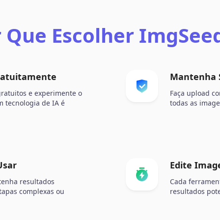
 Que Escolher ImgSee
Gratuitamente
Mantenha S
gratuitos e experimente o
Faça upload co
m tecnologia de IA é
todas as image
Usar
Edite Imag
tenha resultados
Cada ferrament
etapas complexas ou
resultados pot