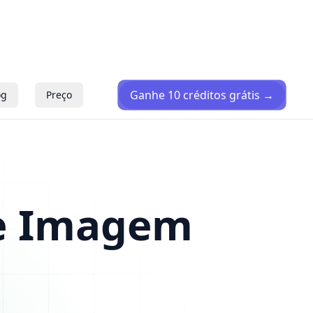
Ganhe 10 créditos grátis
→
og
Preço
e Imagem