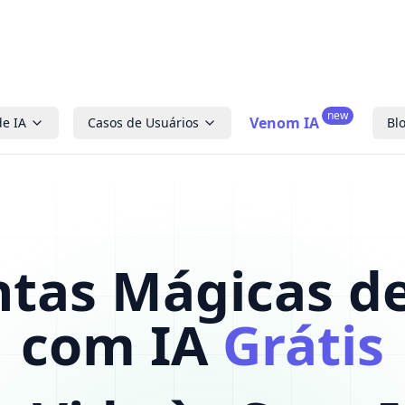
new
Venom IA
de IA
Casos de Usuários
Bl
ntas Mágicas d
com IA
Grátis