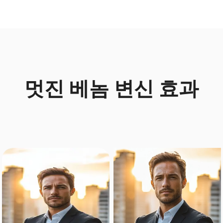
멋진 베놈 변신 효과