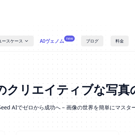
new
AIヴェノム
ユースケース
ブログ
料金
たのクリエイティブな写真
gSeed AIでゼロから成功へ – 画像の世界を簡単にマスタ